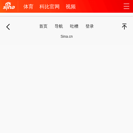
体育
科比官网
视频
机新
站
首页
导航
吐槽
登录
浪网
导
退
顶部
Sina.cn
航